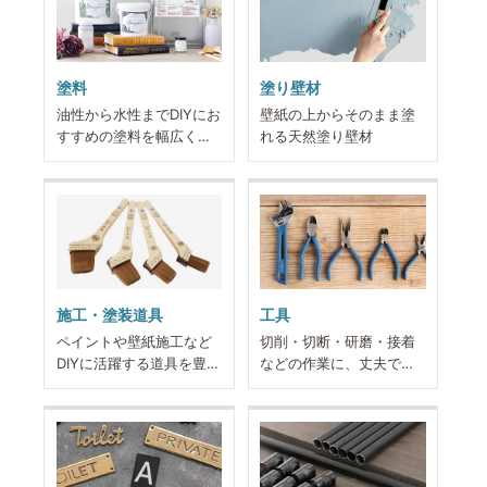
塗料
塗り壁材
油性から水性までDIYにお
壁紙の上からそのまま塗
すすめの塗料を幅広くラ
れる天然塗り壁材
インナップ
施工・塗装道具
工具
ペイントや壁紙施工など
切削・切断・研磨・接着
DIYに活躍する道具を豊富
などの作業に、丈夫で高
にご用意
品質な工具