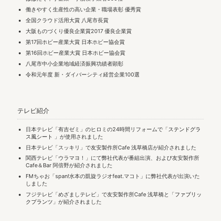
働きやすく生産性の高い企業・職場表彰 優秀賞
全国クラウド活用大賞 八尾市長賞
大阪ものづくり優良企業賞2017 優良企業賞
第17回ホビー産業大賞 日本ホビー協会賞
第16回ホビー産業大賞 日本ホビー協会賞
八尾市中小企業地域経済振興功績者顕彰
令和元年度 新・ダイバーシティ経営企業100選
テレビ紹介
日本テレビ「有吉ゼミ」のヒロミの24時間リフォームで「
ステンドグラ
ス風シート
」が使用されました
日本テレビ「スッキリ」で友安製作所Cafe 浅草橋店が紹介されました
関西テレビ「ウラマヨ！」にて弊社代表が番組出演、および友安製作所
Cafe＆Bar 阿倍野が紹介されました
FMちゃお「span!水本の凱旋ラジオfeat.マコト」に弊社代表が出演いた
しました
フジテレビ「めざましテレビ」で友安製作所Cafe 浅草橋と「
ファブリッ
クプランツ
」が紹介されました