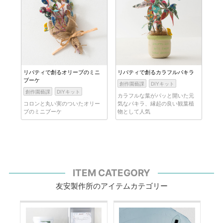
リバティで創るオリーブのミニ
リバティで創るカラフルパキラ
ブーケ
創作園藝課
DIYキット
創作園藝課
DIYキット
カラフルな葉がパッと開いた元
コロンと丸い実のついたオリー
気なパキラ、縁起の良い観葉植
ブのミニブーケ
物として人気
ITEM CATEGORY
友安製作所のアイテムカテゴリー