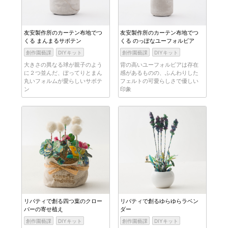
友安製作所のカーテン布地でつ
友安製作所のカーテン布地でつ
くる まんまるサボテン
くる のっぽなユーフォルビア
創作園藝課
DIYキット
創作園藝課
DIYキット
大きさの異なる球が親子のよう
背の高いユーフォルビアは存在
に２つ並んだ、ぽってりとまん
感があるものの、ふんわりした
丸いフォルムが愛らしいサボテ
フェルトの可愛らしさで優しい
ン
印象
リバティで創る四つ葉のクロー
リバティで創るゆらゆらラベン
バーの寄せ植え
ダー
創作園藝課
DIYキット
創作園藝課
DIYキット