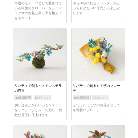
幸運のモチーフとして愛されて
ゆらゆらゆれるラベンダーがと
いる四葉のクローバーをシロツ
ってもかわいい作品が出来上が
メクサのお花と共に寄せ植えで
ります
きるキット
リバティで創るヒメモンステラ
リバティで創るミモザのブロー
の苔玉
チ
創作園藝課
DIYキット
創作園藝課
DIYキット
切り込みがかわいいモンステラ
ふわふわミモザのお花がとって
をリバティプリントで創り、素
も可愛いブローチ
敵な苔玉に仕上げます