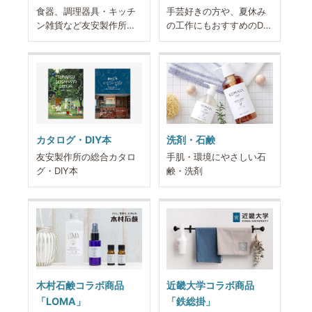
食器、調理器具・キッチ
手芸好きの方や、夏休み
ン雑貨など友安製作所の
の工作にもおすすめのDIY
テーブルウェア用品
キット
カタログ・DIY本
洗剤・石鹸
友安製作所の総合カタロ
手肌・環境にやさしい石
グ・DIY本
鹸・洗剤
木村石鹸コラボ商品
近畿大学コラボ商品
「LOMA」
「鉄総掛」