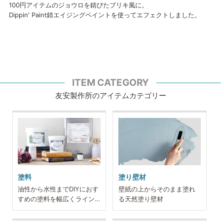
100円アイテムのジョウロを錆びたブリキ風に。
Dippin' Paint錆エイジングペイントを使ってエフェクトしました。
ITEM CATEGORY
友安製作所のアイテムカテゴリー
塗料
塗り壁材
油性から水性までDIYにおす
壁紙の上からそのまま塗れ
すめの塗料を幅広くライン
る天然塗り壁材
ナップ