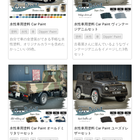
水性車用塗料 Car Paint
水性車用塗料 Car Paint ヴィンテー
ジデニムセット
塗料
水性
車
Dippin' Paint
塗料
水性
車
Dippin' Paint
自分で車の全塗装ができる手軽な水
性塗料。オリジナルカラーを含めた
古着屋さんに並んでいるようなヴィ
かっこいい35色。
ンテージデニムをイメージした3色
セット
水性車用塗料 Car Paint オールドミ
水性車用塗料 Car Paint ユーズドレ
リタリーセット
ザーセット