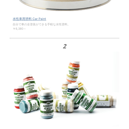
水性車用塗料 Car Paint
自分で車の全塗装ができる手軽な水性塗料。
￥6,380～
2