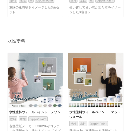
塗料
水性
車
Dippin' Paint
塗料
水性
車
Dippin' Paint
軍隊の迷彩柄をイメージした3色セ
使い古して良い味が出た革をイメー
ット
ジした3色セット
水性塗料
水性塗料ウォールペイント・メゾン
水性塗料ウォールペイント・マット
ウォール
塗料
水性
Dippin' Paint
塗料
水性
Dippin' Paint
老舗壁紙メーカーTOKIWAがコラボ
した壁紙の上に塗れるペンキ「メゾ
壁紙の上に直接塗れる壁紙ペンキ。