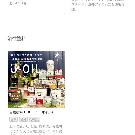
わいい13色。
ステイン。屋外アイテムにも使用可
能。
油性塗料
自然塗料U-OIL（ユーオイル）
塗料
油性
U-OIL
亜麻仁油、紅花油、顔料の天然素材
でできた人と自然に優しい、木材用