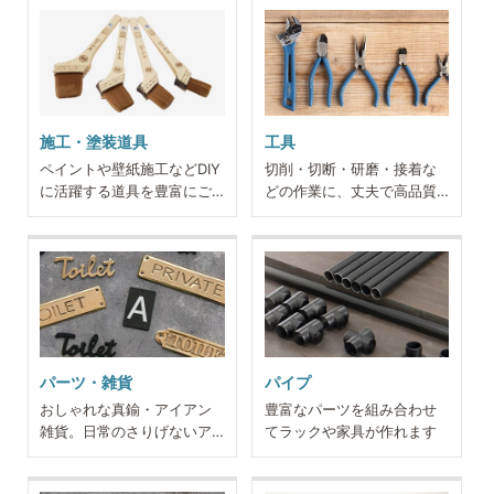
施工・塗装道具
工具
ペイントや壁紙施工などDIY
切削・切断・研磨・接着な
に活躍する道具を豊富にご
どの作業に、丈夫で高品質
用意
な工具
パーツ・雑貨
パイプ
おしゃれな真鍮・アイアン
豊富なパーツを組み合わせ
雑貨。日常のさりげないア
てラックや家具が作れます
クセントに