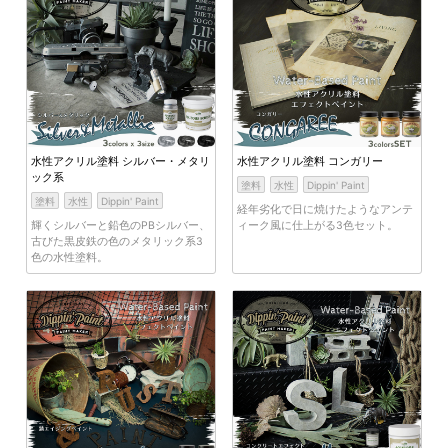
水性アクリル塗料 シルバー・メタリ
水性アクリル塗料 コンガリー
ック系
塗料
水性
Dippin' Paint
塗料
水性
Dippin' Paint
経年劣化で日に焼けたようなアンテ
輝くシルバーと鉛色のPBシルバー、
ィーク風に仕上がる3色セット。
古びた黒皮鉄の色のメタリック系3
色の水性塗料。