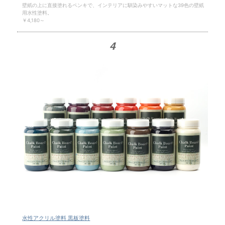
壁紙の上に直接塗れるペンキで、インテリアに馴染みやすいマットな39色の壁紙
用水性塗料。
￥4,180～
4
水性アクリル塗料 黒板塗料