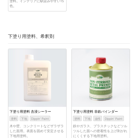
塗料。インテリアに馴染みやすい15
色。
下塗り用塗料、希釈剤
下塗り用塗料 含浸シーラー
下塗り用塗料 非鉄バインダー
塗料
下地
Dippin' Paint
塗料
下地
油性
Dippin' Paint
木や壁、コンクリートなどザラザラ
鉄やガラス、プラスチックなどツル
した面用。表面を固めて安定させる
ツルした面への密着性を上げ剥がれ
下地用塗料。
にくくする下地用塗料。