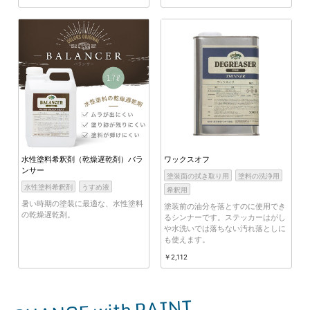
水性塗料希釈剤（乾燥遅乾剤）バラ
ワックスオフ
ンサー
塗装面の拭き取り用
塗料の洗浄用
水性塗料希釈剤
うすめ液
希釈用
暑い時期の塗装に最適な、水性塗料
塗装前の油分を落とすのに使用でき
の乾燥遅乾剤。
るシンナーです。ステッカーはがし
や水洗いでは落ちない汚れ落としに
も使えます。
￥2,112