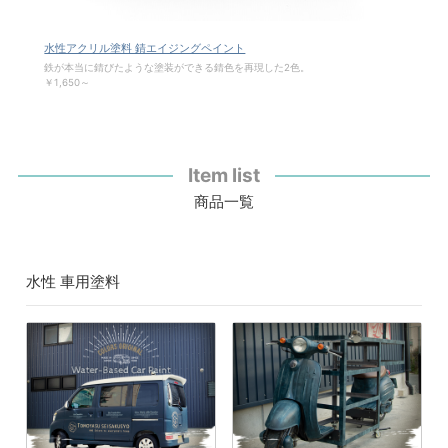
水性アクリル塗料 錆エイジングペイント
鉄が本当に錆びたような塗装ができる錆色を再現した2色。
￥1,650～
Item list
商品一覧
水性 車用塗料