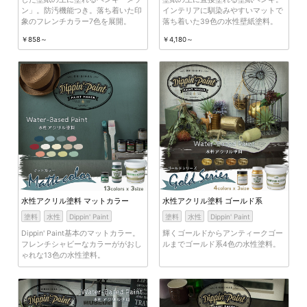
ン」。防汚機能つき。落ち着いた印
インテリアに馴染みやすいマットで
象のフレンチカラー7色を展開。
落ち着いた39色の水性壁紙塗料。
￥858～
￥4,180～
水性アクリル塗料 マットカラー
水性アクリル塗料 ゴールド系
塗料
水性
Dippin' Paint
塗料
水性
Dippin' Paint
Dippin' Paint基本のマットカラー。
輝くゴールドからアンティークゴー
フレンチシャビーなカラーががおし
ルまでゴールド系4色の水性塗料。
ゃれな13色の水性塗料。