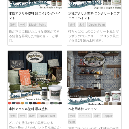
水性アクリル塗料 錆エイジングペイ
水性アクリル塗料 コンクリートエフ
ント
ェクトペイント
塗料
水性
Dippin' Paint
塗料
水性
Dippin' Paint
鉄が本当に錆びたような塗装ができ
打ちっぱなしのコンクリート風とザ
る錆色を再現した2色のセットと単
ラザラのコンクリートブロック風に
品。
できる2種類の水性塗料。
水性アクリル塗料 黒板塗料
木材用水性ステイン
塗料
水性
黒板
Dippin' Paint
塗料
ステイン
水性
Dippin'
Paint
どこでも塗るだけで黒板になる
Chalk Board Paint。レトロな色がか
速乾であつかいやすい木材用の水性