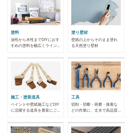
塗料
塗り壁材
油性から水性までDIYにおす
壁紙の上からそのまま塗れ
すめの塗料を幅広くライン
る天然塗り壁材
ナップ
施工・塗装道具
工具
ペイントや壁紙施工などDIY
切削・切断・研磨・接着な
に活躍する道具を豊富にご
どの作業に、丈夫で高品質
用意
な工具