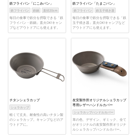
鉄フライパン「にこみパン」
鉄フライパン「たまごパン」
鉄フライパン
鉄鍋
直径20cm
鉄フライパン
鉄玉子焼き器
毎日の食事で鉄分を摂取できる「鉄
毎日の食事で鉄分を摂取できる「鉄
フライパン・鉄鍋」直火OK!キャン
玉子焼き器」直火OK!キャンプなど
プなどアウトドアにも使えます。
アウトドアにも使えます。
チタンシェラカップ
友安製作所オリジナルシェラカップ
専用レザーハンドルカバー
シェラカップ
シェラカップハンドルカバー
軽くて丈夫、耐食性の高いチタン製
のシェラカップ。キャンプなどのア
革の色、デザイン、ギミック、全て
ウトドアに。
がオリジナルの友安製作所オリジナ
ルシェラカップハンドルカバー。