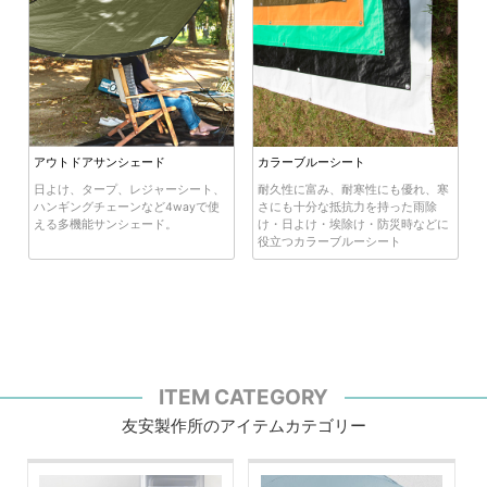
カラーブルーシート
アウトドアサンシェード
耐久性に富み、耐寒性にも優れ、寒
日よけ、タープ、レジャーシート、
さにも十分な抵抗力を持った雨除
ハンギングチェーンなど4wayで使
け・日よけ・埃除け・防災時などに
える多機能サンシェード。
役立つカラーブルーシート
ITEM CATEGORY
友安製作所のアイテムカテゴリー