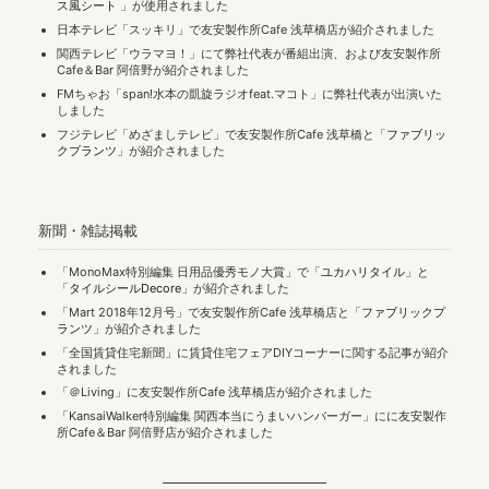
ス風シート
」が使用されました
日本テレビ「スッキリ」で友安製作所Cafe 浅草橋店が紹介されました
関西テレビ「ウラマヨ！」にて弊社代表が番組出演、および友安製作所
Cafe＆Bar 阿倍野が紹介されました
FMちゃお「span!水本の凱旋ラジオfeat.マコト」に弊社代表が出演いた
しました
フジテレビ「めざましテレビ」で友安製作所Cafe 浅草橋と「
ファブリッ
クプランツ
」が紹介されました
新聞・雑誌掲載
「MonoMax特別編集 日用品優秀モノ大賞」で「
ユカハリタイル
」と
「
タイルシールDecore
」が紹介されました
「Mart 2018年12月号」で友安製作所Cafe 浅草橋店と「
ファブリックプ
ランツ
」が紹介されました
「全国賃貸住宅新聞」に賃貸住宅フェアDIYコーナーに関する記事が紹介
されました
「＠Living」に友安製作所Cafe 浅草橋店が紹介されました
「KansaiWalker特別編集 関西本当にうまいハンバーガー」にに友安製作
所Cafe＆Bar 阿倍野店が紹介されました