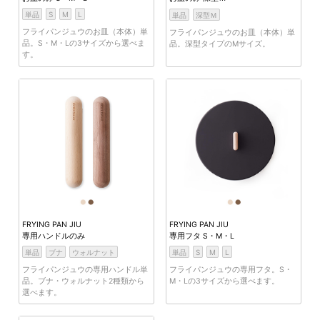
単品
S
M
L
単品
深型Ｍ
フライパンジュウのお皿（本体）単
フライパンジュウのお皿（本体）単
品。S・M・Lの3サイズから選べま
品。深型タイプのMサイズ。
す。
FRYING PAN JIU
FRYING PAN JIU
専用ハンドルのみ
専用フタ S・M・L
単品
ブナ
ウォルナット
単品
S
M
L
フライパンジュウの専用ハンドル単
フライパンジュウの専用フタ。S・
品。ブナ・ウォルナット2種類から
M・Lの3サイズから選べます。
選べます。