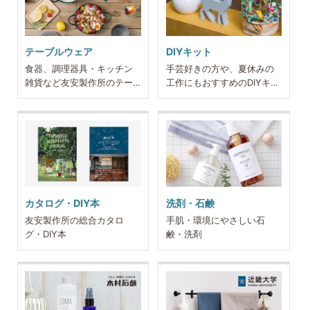
テーブルウェア
DIYキット
食器、調理器具・キッチン
手芸好きの方や、夏休みの
雑貨など友安製作所のテー
工作にもおすすめのDIYキッ
ブルウェア用品
ト
カタログ・DIY本
洗剤・石鹸
友安製作所の総合カタロ
手肌・環境にやさしい石
グ・DIY本
鹸・洗剤