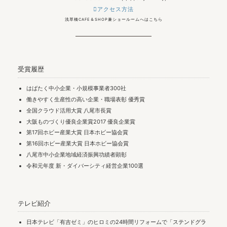
アクセス方法
浅草橋CAFE＆SHOP兼ショールームへはこちら
受賞履歴
はばたく中小企業・小規模事業者300社
働きやすく生産性の高い企業・職場表彰 優秀賞
全国クラウド活用大賞 八尾市長賞
大阪ものづくり優良企業賞2017 優良企業賞
第17回ホビー産業大賞 日本ホビー協会賞
第16回ホビー産業大賞 日本ホビー協会賞
八尾市中小企業地域経済振興功績者顕彰
令和元年度 新・ダイバーシティ経営企業100選
テレビ紹介
日本テレビ「有吉ゼミ」のヒロミの24時間リフォームで「
ステンドグラ