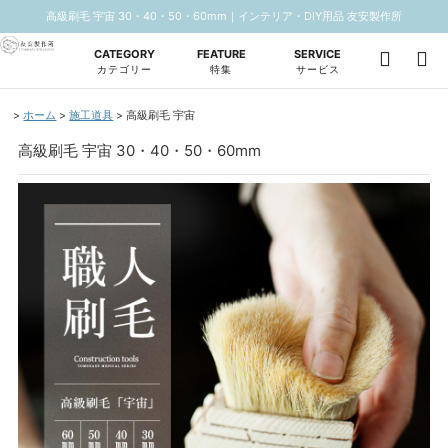
高級刷毛 宇宙 30・40・50・60mm｜インテリア・DIY用品 友安製作所
CATEGORY
FEATURE
SERVICE
カテゴリー
特集
サービス
ホーム
施工道具
高級刷毛 宇宙
高級刷毛 宇宙 30・40・50・60mm