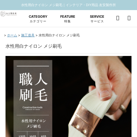
水性用白ナイロン メジ刷毛｜インテリア・DIY用品 友安製作所
CATEGORY
FEATURE
SERVICE
カテゴリー
特集
サービス
ホーム
施工道具
水性用白ナイロン メジ刷毛
水性用白ナイロン メジ刷毛