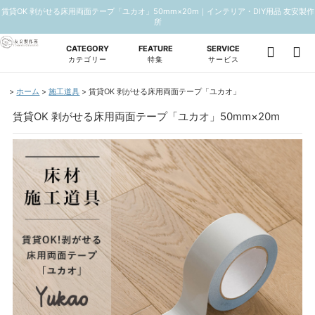
賃貸OK 剥がせる床用両面テープ「ユカオ」50mm×20m｜インテリア・DIY用品 友安製作
所
CATEGORY
FEATURE
SERVICE
カテゴリー
特集
サービス
ホーム
施工道具
賃貸OK 剥がせる床用両面テープ「ユカオ」
賃貸OK 剥がせる床用両面テープ「ユカオ」50mm×20m