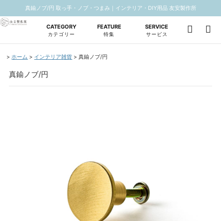
真鍮ノブ/円 取っ手・ノブ・つまみ｜インテリア・DIY用品 友安製作所
CATEGORY
FEATURE
SERVICE
カテゴリー
特集
サービス
ホーム
インテリア雑貨
真鍮ノブ/円
真鍮ノブ/円