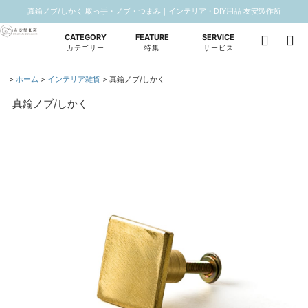
真鍮ノブ/しかく 取っ手・ノブ・つまみ｜インテリア・DIY用品 友安製作所
CATEGORY
FEATURE
SERVICE
カテゴリー
特集
サービス
ホーム
インテリア雑貨
真鍮ノブ/しかく
真鍮ノブ/しかく