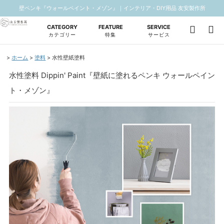
壁ペンキ『ウォールペイント・メゾン』｜インテリア・DIY用品 友安製作所
CATEGORY
FEATURE
SERVICE
カテゴリー
特集
サービス
ホーム
塗料
水性壁紙塗料
水性塗料 Dippin' Paint『壁紙に塗れるペンキ ウォールペイン
ト・メゾン』