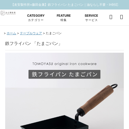
【友安製作所×藤田金属】鉄フライパン たまごパン｜油ならし不要・IH対応
CATEGORY
FEATURE
SERVICE
カテゴリー
特集
サービス
ホーム
テーブルウェア
たまごパン
鉄フライパン 「たまごパン」